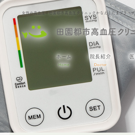
女性の高血圧 | 田園都市高血圧クリニックかなえ｜たまプラー
ホーム
院長紹介
医
Home
Doctor