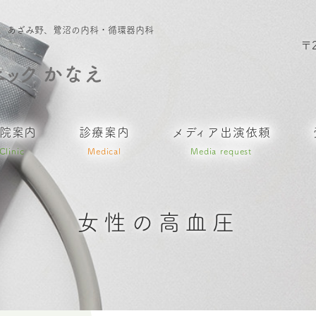
ザ、あざみ野、鷺沼の内科・循環器内科
〒
院案内
診療案内
メディア出演依頼
Clinic
Medical
Media request
女性の高血圧