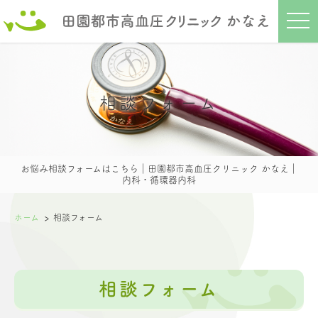
t
o
g
g
l
e
n
a
相談フォーム
v
i
g
a
t
i
o
お悩み相談フォームはこちら｜田園都市高血圧クリニック かなえ｜
n
内科・循環器内科
ホーム
相談フォーム
相談フォーム