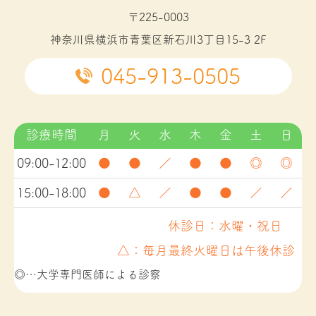
〒225-0003
神奈川県横浜市青葉区新石川3丁目15-3 2F
045-913-0505
診療時間
月
火
水
木
金
土
日
09:00-12:00
●
●
／
●
●
◎
◎
15:00-18:00
●
△
／
●
●
／
／
休診日：水曜・祝日
△：毎月最終火曜日は午後休診
◎…大学専門医師による診察