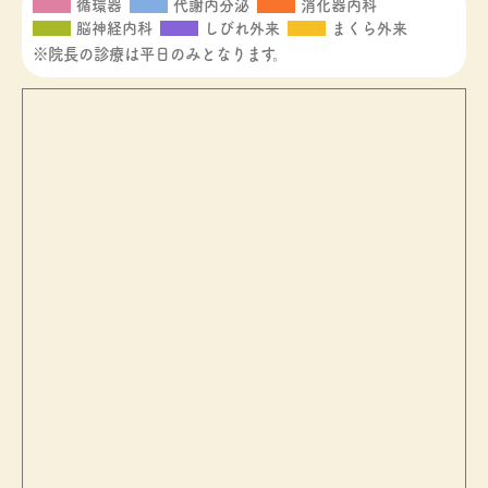
循環器
代謝内分泌
消化器内科
脳神経内科
しびれ外来
まくら外来
※院長の診療は平日のみとなります。