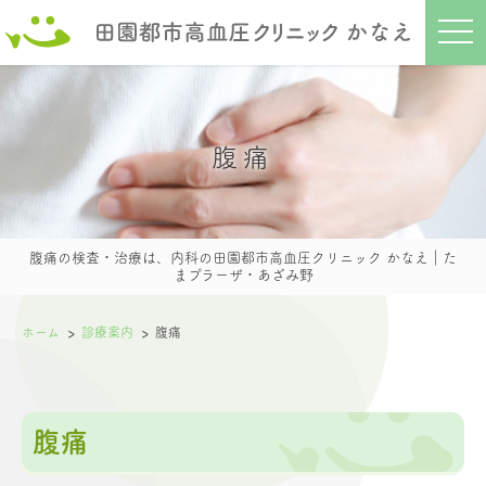
t
o
g
g
l
e
n
a
腹痛
v
i
g
a
t
i
o
腹痛の検査・治療は、内科の田園都市高血圧クリニック かなえ｜た
n
まプラーザ・あざみ野
ホーム
診療案内
腹痛
腹痛