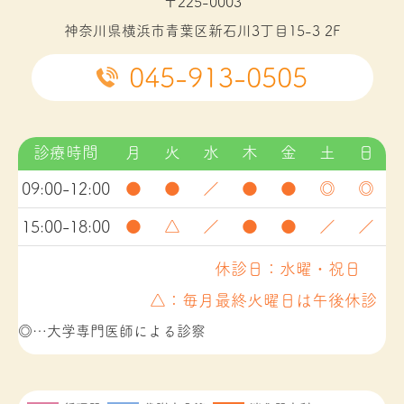
〒225-0003
神奈川県横浜市青葉区新石川3丁目15-3 2F
045-913-0505
診療時間
月
火
水
木
金
土
日
09:00-12:00
●
●
／
●
●
◎
◎
15:00-18:00
●
△
／
●
●
／
／
休診日：水曜・祝日
△：毎月最終火曜日は午後休診
◎…大学専門医師による診察