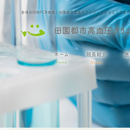
多項目同時PCR検査 | 田園都市高血圧クリニックかなえ｜た
ホーム
院長紹介
医
Home
Doctor