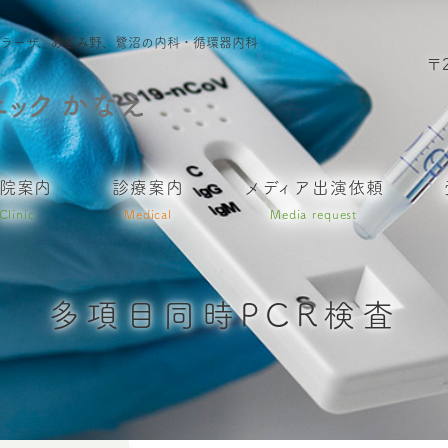
まプラーザ、あざみ野、鷺沼の内科・循環器内科
〒
院案内
診療案内
メディア出演依頼
Clinic
Medical
Media request
多項目同時PCR検査