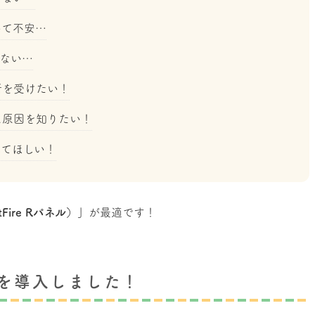
いて不安…
ない…
断を受けたい！
に原因を知りたい！
してほしい！
tFire Rパネル）」
が最適です！
ネル）を導入しました！