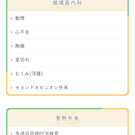
循環器内科
動悸
心不全
胸痛
息切れ
むくみ(浮腫)
セカンドオピニオン外来
発熱外来
多項目同時PCR検査