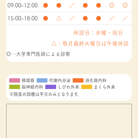
09:00-12:00
●
●
／
●
●
◎
◎
15:00-18:00
●
△
／
●
●
／
／
休診日：水曜・祝日
△：毎月最終火曜日は午後休診
◎…大学専門医師による診察
循環器
代謝内分泌
消化器内科
脳神経内科
しびれ外来
まくら外来
※院長の診療は平日のみとなります。