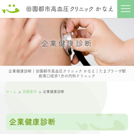
t
o
g
g
l
e
n
a
企業健康診断
v
i
g
a
t
i
o
企業健康診断｜田園都市高血圧クリニック かなえ｜たまプラーザ駅
n
前南口徒歩1分の内科クリニック
ホーム
診療案内
企業健康診断
企業健康診断